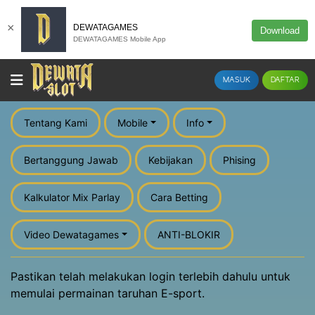
×
DEWATAGAMES
Download
DEWATAGAMES Mobile App
MASUK
DAFTAR
Tentang Kami
Mobile
Info
Bertanggung Jawab
Kebijakan
Phising
Kalkulator Mix Parlay
Cara Betting
Video Dewatagames
ANTI-BLOKIR
Pastikan telah melakukan login terlebih dahulu untuk
memulai permainan taruhan E-sport.